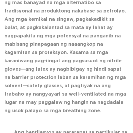
ng mas banayad na mga alternatibo sa
tradisyonal na produktong nakabase sa petrolyo.
Ang mga kemikal na singaw, pagkakadikit sa
balat, at pagkakalantad sa mata ay lahat ay
nagpapakita ng mga potensyal na panganib na
mabisang pinapagaan ng naaangkop na
kagamitan sa proteksyon. Kasama sa mga
karaniwang pag-iingat ang pagsusuot ng nitrile
gloves—ang latex ay nagbibigay ng hindi sapat
na barrier protection laban sa karamihan ng mga
solvent—safety glasses, at pagtiyak na ang
trabaho ay nangyayari sa well-ventilated na mga
lugar na may paggalaw ng hangin na nagdadala
ng usok palayo sa mga breathing zone.
Ang bentilasyon ay nararapat sa partikular na