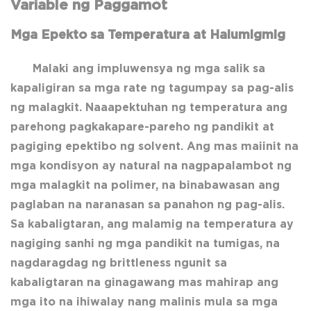
Variable ng Paggamot
Mga Epekto sa Temperatura at Halumigmig
Malaki ang impluwensya ng mga salik sa
kapaligiran sa mga rate ng tagumpay sa pag-alis
ng malagkit. Naaapektuhan ng temperatura ang
parehong pagkakapare-pareho ng pandikit at
pagiging epektibo ng solvent. Ang mas maiinit na
mga kondisyon ay natural na nagpapalambot ng
mga malagkit na polimer, na binabawasan ang
paglaban na naranasan sa panahon ng pag-alis.
Sa kabaligtaran, ang malamig na temperatura ay
nagiging sanhi ng mga pandikit na tumigas, na
nagdaragdag ng brittleness ngunit sa
kabaligtaran na ginagawang mas mahirap ang
mga ito na ihiwalay nang malinis mula sa mga