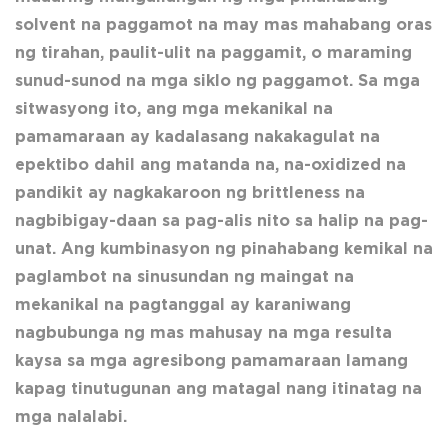
solvent na paggamot na may mas mahabang oras
ng tirahan, paulit-ulit na paggamit, o maraming
sunud-sunod na mga siklo ng paggamot. Sa mga
sitwasyong ito, ang mga mekanikal na
pamamaraan ay kadalasang nakakagulat na
epektibo dahil ang matanda na, na-oxidized na
pandikit ay nagkakaroon ng brittleness na
nagbibigay-daan sa pag-alis nito sa halip na pag-
unat. Ang kumbinasyon ng pinahabang kemikal na
paglambot na sinusundan ng maingat na
mekanikal na pagtanggal ay karaniwang
nagbubunga ng mas mahusay na mga resulta
kaysa sa mga agresibong pamamaraan lamang
kapag tinutugunan ang matagal nang itinatag na
mga nalalabi.