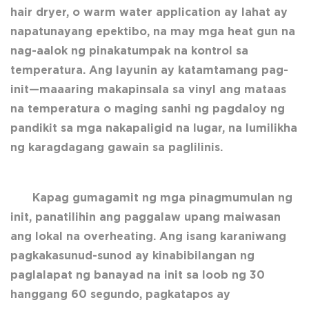
hair dryer, o warm water application ay lahat ay
napatunayang epektibo, na may mga heat gun na
nag-aalok ng pinakatumpak na kontrol sa
temperatura. Ang layunin ay katamtamang pag-
init—maaaring makapinsala sa vinyl ang mataas
na temperatura o maging sanhi ng pagdaloy ng
pandikit sa mga nakapaligid na lugar, na lumilikha
ng karagdagang gawain sa paglilinis.
Kapag gumagamit ng mga pinagmumulan ng
init, panatilihin ang paggalaw upang maiwasan
ang lokal na overheating. Ang isang karaniwang
pagkakasunud-sunod ay kinabibilangan ng
paglalapat ng banayad na init sa loob ng 30
hanggang 60 segundo, pagkatapos ay