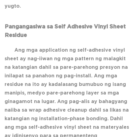
yugto.
Pangangasiwa sa Self Adhesive Vinyl Sheet
Residue
Ang mga application ng self-adhesive vinyl
sheet ay nag-iiwan ng mga pattern ng malagkit
na katangian dahil sa pare-parehong presyon na
inilapat sa panahon ng pag-install. Ang mga
residue na ito ay kadalasang bumubuo ng isang
manipis, medyo pare-parehong layer sa mga
ginagamot na lugar. Ang pag-alis ay bahagyang
naiiba sa wrap adhesive cleanup dahil sa likas na
katangian ng installation-phase bonding. Dahil
ang mga self-adhesive vinyl sheet na materyales
ay idinisenyo para sa permanenteng