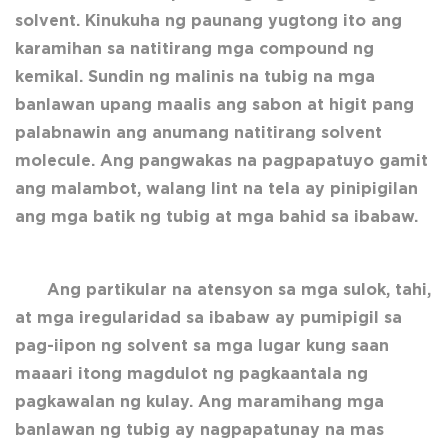
solvent. Kinukuha ng paunang yugtong ito ang
karamihan sa natitirang mga compound ng
kemikal. Sundin ng malinis na tubig na mga
banlawan upang maalis ang sabon at higit pang
palabnawin ang anumang natitirang solvent
molecule. Ang pangwakas na pagpapatuyo gamit
ang malambot, walang lint na tela ay pinipigilan
ang mga batik ng tubig at mga bahid sa ibabaw.
Ang partikular na atensyon sa mga sulok, tahi,
at mga iregularidad sa ibabaw ay pumipigil sa
pag-iipon ng solvent sa mga lugar kung saan
maaari itong magdulot ng pagkaantala ng
pagkawalan ng kulay. Ang maramihang mga
banlawan ng tubig ay nagpapatunay na mas