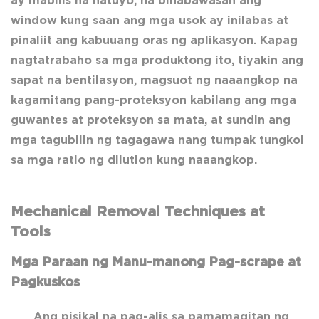
ay mabilis na natuyo, na binabawasan ang
window kung saan ang mga usok ay inilabas at
pinaliit ang kabuuang oras ng aplikasyon. Kapag
nagtatrabaho sa mga produktong ito, tiyakin ang
sapat na bentilasyon, magsuot ng naaangkop na
kagamitang pang-proteksyon kabilang ang mga
guwantes at proteksyon sa mata, at sundin ang
mga tagubilin ng tagagawa nang tumpak tungkol
sa mga ratio ng dilution kung naaangkop.
Mechanical Removal Techniques at
Tools
Mga Paraan ng Manu-manong Pag-scrape at
Pagkuskos
Ang pisikal na pag-alis sa pamamagitan ng