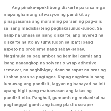
Ang pinaka-epektibong diskarte para sa mga
mapanghamong sitwasyon ng pandikit ay
pinagsasama ang maraming paraan ng pag-alis
sa isang madiskarteng pagkakasunud-sunod. Sa
halip na umasa sa isang diskarte, ang layered na
diskarte na ito ay tumutugon sa iba't ibang
aspeto ng problema nang sabay-sabay.
Magsimula sa paglambot ng kemikal gamit ang
isang naaangkop na solvent o wrap adhesive
remover, na nagbibigay-daan sa sapat na oras ng
tirahan para sa pagtagos. Kapag nagsimula nang
lumuwag ang pandikit, lagyan ng banayad na init
upang higit pang mabawasan ang lakas ng
pandikit nito. Panghuli, gumamit ng mekanikal na
pagtanggal gamit ang isang plastic scraper