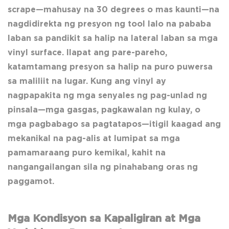
scrape—mahusay na 30 degrees o mas kaunti—na
nagdidirekta ng presyon ng tool lalo na pababa
laban sa pandikit sa halip na lateral laban sa mga
vinyl surface. Ilapat ang pare-pareho,
katamtamang presyon sa halip na puro puwersa
sa maliliit na lugar. Kung ang vinyl ay
nagpapakita ng mga senyales ng pag-unlad ng
pinsala—mga gasgas, pagkawalan ng kulay, o
mga pagbabago sa pagtatapos—itigil kaagad ang
mekanikal na pag-alis at lumipat sa mga
pamamaraang puro kemikal, kahit na
nangangailangan sila ng pinahabang oras ng
paggamot.
Mga Kondisyon sa Kapaligiran at Mga