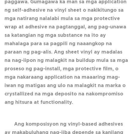
paggawa. Gumagawa ka man sa mga application
ng self-adhesive na vinyl sheet o nakikitungo sa
mga natirang nalalabi mula sa mga protective
wrap at adhesive na pagtanggal, ang pag-unawa
sa katangian ng mga substance na ito ay
mahalaga para sa pagpili ng naaangkop na
paraan ng pag-alis. Ang sheet vinyl ay madalas
na nag-iipon ng malagkit na buildup mula sa mga
proseso ng pag-install, mga protective film, o
mga nakaraang application na maaaring mag-
iwan ng matigas ang ulo na malagkit na marka o
crystallized na mga deposito na nakompromiso
ang hitsura at functionality.
Ang komposisyon ng vinyl-based adhesives
ay makabuluhang nag-iiba depende sa kanilang