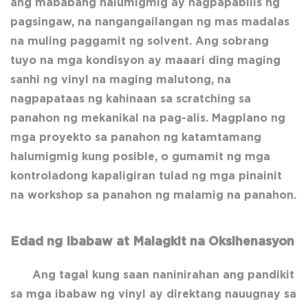
ang mababang halumigmig ay nagpapabilis ng
pagsingaw, na nangangailangan ng mas madalas
na muling paggamit ng solvent. Ang sobrang
tuyo na mga kondisyon ay maaari ding maging
sanhi ng vinyl na maging malutong, na
nagpapataas ng kahinaan sa scratching sa
panahon ng mekanikal na pag-alis. Magplano ng
mga proyekto sa panahon ng katamtamang
halumigmig kung posible, o gumamit ng mga
kontroladong kapaligiran tulad ng mga pinainit
na workshop sa panahon ng malamig na panahon.
Edad ng Ibabaw at Malagkit na Oksihenasyon
Ang tagal kung saan naninirahan ang pandikit
sa mga ibabaw ng vinyl ay direktang nauugnay sa