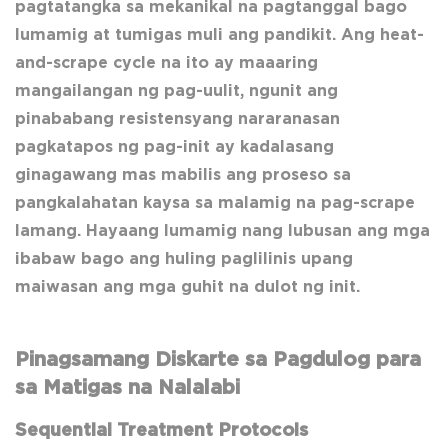
pagtatangka sa mekanikal na pagtanggal bago
lumamig at tumigas muli ang pandikit. Ang heat-
and-scrape cycle na ito ay maaaring
mangailangan ng pag-uulit, ngunit ang
pinababang resistensyang nararanasan
pagkatapos ng pag-init ay kadalasang
ginagawang mas mabilis ang proseso sa
pangkalahatan kaysa sa malamig na pag-scrape
lamang. Hayaang lumamig nang lubusan ang mga
ibabaw bago ang huling paglilinis upang
maiwasan ang mga guhit na dulot ng init.
Pinagsamang Diskarte sa Pagdulog para
sa Matigas na Nalalabi
Sequential Treatment Protocols