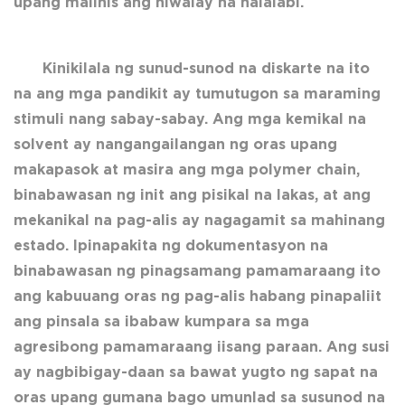
upang malinis ang hiwalay na nalalabi.
Kinikilala ng sunud-sunod na diskarte na ito
na ang mga pandikit ay tumutugon sa maraming
stimuli nang sabay-sabay. Ang mga kemikal na
solvent ay nangangailangan ng oras upang
makapasok at masira ang mga polymer chain,
binabawasan ng init ang pisikal na lakas, at ang
mekanikal na pag-alis ay nagagamit sa mahinang
estado. Ipinapakita ng dokumentasyon na
binabawasan ng pinagsamang pamamaraang ito
ang kabuuang oras ng pag-alis habang pinapaliit
ang pinsala sa ibabaw kumpara sa mga
agresibong pamamaraang iisang paraan. Ang susi
ay nagbibigay-daan sa bawat yugto ng sapat na
oras upang gumana bago umunlad sa susunod na