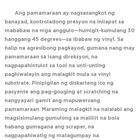
Ang pamamaraan ay nagsasangkot ng
banayad, kontroladong presyon na inilapat sa
mababaw na mga anggulo—humigit-kumulang 30
hanggang 45 degrees—sa ibabaw ng vinyl. Sa
halip na agresibong pagkayod, gumana nang may
pamamaraan sa isang direksyon, na
nagpapahintulot sa tool na unti-unting
paghiwalayin ang malagkit mula sa vinyl
substrate. Pinipigilan ng diskarteng ito ng
pasyente ang pag-gouging at scratching na
nangyayari gamit ang mapuwersang
pamamaraan. Maraming malagkit na nalalabi ang
magsisimulang gumulong sa maliliit na bola
habang gumagana ang scraper, na
nagpapahiwatig ng matagumpay na