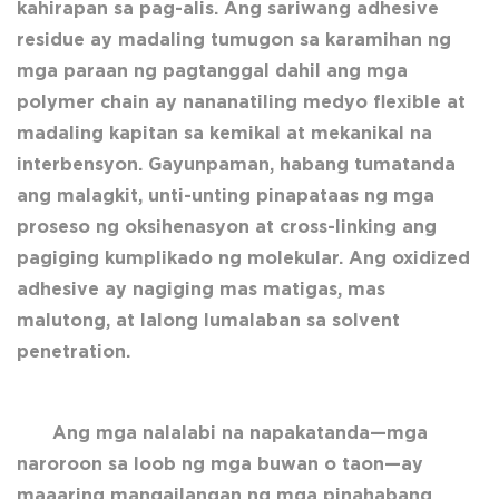
kahirapan sa pag-alis. Ang sariwang adhesive
residue ay madaling tumugon sa karamihan ng
mga paraan ng pagtanggal dahil ang mga
polymer chain ay nananatiling medyo flexible at
madaling kapitan sa kemikal at mekanikal na
interbensyon. Gayunpaman, habang tumatanda
ang malagkit, unti-unting pinapataas ng mga
proseso ng oksihenasyon at cross-linking ang
pagiging kumplikado ng molekular. Ang oxidized
adhesive ay nagiging mas matigas, mas
malutong, at lalong lumalaban sa solvent
penetration.
Ang mga nalalabi na napakatanda—mga
naroroon sa loob ng mga buwan o taon—ay
maaaring mangailangan ng mga pinahabang