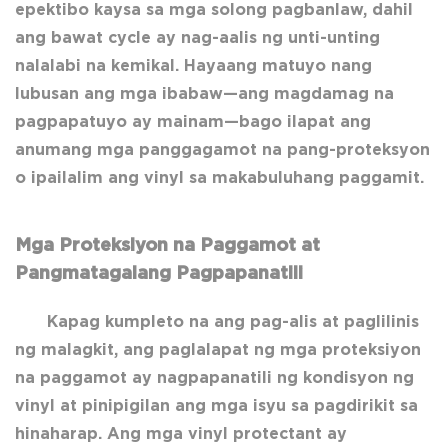
epektibo kaysa sa mga solong pagbanlaw, dahil
ang bawat cycle ay nag-aalis ng unti-unting
nalalabi na kemikal. Hayaang matuyo nang
lubusan ang mga ibabaw—ang magdamag na
pagpapatuyo ay mainam—bago ilapat ang
anumang mga panggagamot na pang-proteksyon
o ipailalim ang vinyl sa makabuluhang paggamit.
Mga Proteksiyon na Paggamot at
Pangmatagalang Pagpapanatili
Kapag kumpleto na ang pag-alis at paglilinis
ng malagkit, ang paglalapat ng mga proteksiyon
na paggamot ay nagpapanatili ng kondisyon ng
vinyl at pinipigilan ang mga isyu sa pagdirikit sa
hinaharap. Ang mga vinyl protectant ay