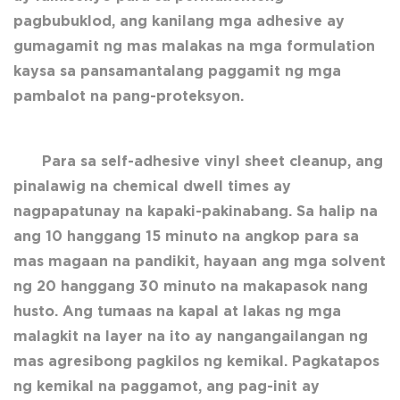
pagbubuklod, ang kanilang mga adhesive ay
gumagamit ng mas malakas na mga formulation
kaysa sa pansamantalang paggamit ng mga
pambalot na pang-proteksyon.
Para sa self-adhesive vinyl sheet cleanup, ang
pinalawig na chemical dwell times ay
nagpapatunay na kapaki-pakinabang. Sa halip na
ang 10 hanggang 15 minuto na angkop para sa
mas magaan na pandikit, hayaan ang mga solvent
ng 20 hanggang 30 minuto na makapasok nang
husto. Ang tumaas na kapal at lakas ng mga
malagkit na layer na ito ay nangangailangan ng
mas agresibong pagkilos ng kemikal. Pagkatapos
ng kemikal na paggamot, ang pag-init ay