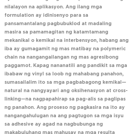
nilalayon na aplikasyon. Ang ilang mga
formulation ay idinisenyo para sa
pansamantalang pagbubuklod at madaling
masira sa pamamagitan ng katamtamang
mekanikal o kemikal na interbensyon, habang ang
iba ay gumagamit ng mas matibay na polymeric
chain na nangangailangan ng mas agresibong
paggamot. Kapag nananatili ang pandikit sa mga
ibabaw ng vinyl sa loob ng mahabang panahon,
sumasailalim ito sa mga pagbabagong kemikal—
natural na nangyayari ang oksihenasyon at cross-
linking—na nagpapahirap sa pag-alis sa paglipas
ng panahon. Ang proseso ng pagkasira na ito ay
nangangahulugan na ang pagtugon sa mga isyu
sa adhesive ay agad na nagbubunga ng
makabuluhang mas mahusay na mga resulta