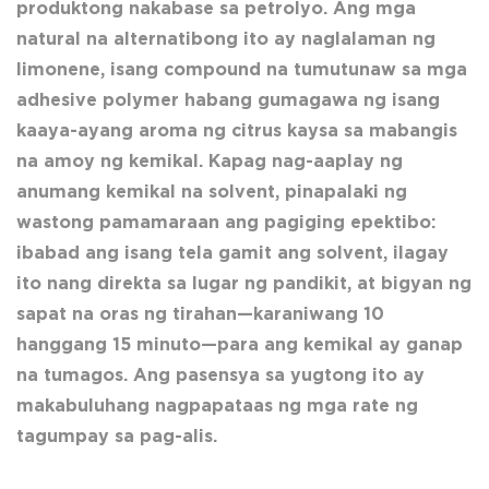
produktong nakabase sa petrolyo. Ang mga
natural na alternatibong ito ay naglalaman ng
limonene, isang compound na tumutunaw sa mga
adhesive polymer habang gumagawa ng isang
kaaya-ayang aroma ng citrus kaysa sa mabangis
na amoy ng kemikal. Kapag nag-aaplay ng
anumang kemikal na solvent, pinapalaki ng
wastong pamamaraan ang pagiging epektibo:
ibabad ang isang tela gamit ang solvent, ilagay
ito nang direkta sa lugar ng pandikit, at bigyan ng
sapat na oras ng tirahan—karaniwang 10
hanggang 15 minuto—para ang kemikal ay ganap
na tumagos. Ang pasensya sa yugtong ito ay
makabuluhang nagpapataas ng mga rate ng
tagumpay sa pag-alis.