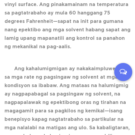
vinyl surface. Ang pinakamainam na temperatura
sa pagtatrabaho ay mula 60 hanggang 75
degrees Fahrenheit—sapat na init para gumana
nang epektibo ang mga solvent habang sapat ang
lamig upang mapanatili ang kontrol sa panahon
ng mekanikal na pag-aalis.
Ang kahalumigmigan ay nakakaimpluwensya
sa mga rate ng pagsingaw ng solvent at mga
kondisyon sa ibabaw. Ang mataas na halumigmig
ay nagpapabagal sa pagsingaw ng solvent, na
nagpapalawak ng epektibong oras ng tirahan na
magagamit para sa pagkilos ng kemikal—isang
benepisyo kapag nagtatrabaho sa partikular na
mga nalalabi na matigas ang ulo. Sa kabaligtaran,