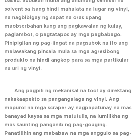
based. Subukan muna ang anumang kemikal na
solvent sa isang hindi mahalata na lugar ng vinyl,
na nagbibigay ng sapat na oras upang
maobserbahan kung ang pagkawalan ng kulay,
paglambot, o pagtatapos ay mga pagbabago.
Pinipigilan ng pag-iingat na pagsubok na ito ang
malawakang pinsala mula sa mga agresibong
produkto na hindi angkop para sa mga partikular
na uri ng vinyl.
Ang pagpili ng mekanikal na tool ay direktang
nakakaapekto sa pangangalaga ng vinyl. Ang
mapurol na mga scraper ay nagpapatunay na mas
banayad kaysa sa mga matutulis, na lumilikha ng
mas kaunting panganib ng pag-gouging.
Panatilihin ang mababaw na mga anggulo sa pag-