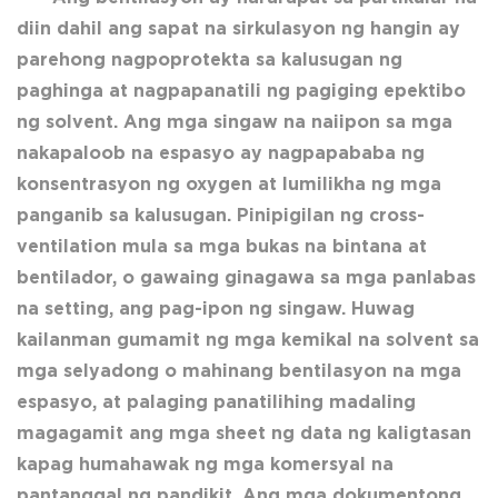
diin dahil ang sapat na sirkulasyon ng hangin ay
parehong nagpoprotekta sa kalusugan ng
paghinga at nagpapanatili ng pagiging epektibo
ng solvent. Ang mga singaw na naiipon sa mga
nakapaloob na espasyo ay nagpapababa ng
konsentrasyon ng oxygen at lumilikha ng mga
panganib sa kalusugan. Pinipigilan ng cross-
ventilation mula sa mga bukas na bintana at
bentilador, o gawaing ginagawa sa mga panlabas
na setting, ang pag-ipon ng singaw. Huwag
kailanman gumamit ng mga kemikal na solvent sa
mga selyadong o mahinang bentilasyon na mga
espasyo, at palaging panatilihing madaling
magagamit ang mga sheet ng data ng kaligtasan
kapag humahawak ng mga komersyal na
pantanggal ng pandikit. Ang mga dokumentong