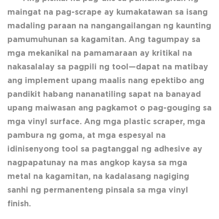
maingat na pag-scrape ay kumakatawan sa isang
madaling paraan na nangangailangan ng kaunting
pamumuhunan sa kagamitan. Ang tagumpay sa
mga mekanikal na pamamaraan ay kritikal na
nakasalalay sa pagpili ng tool—dapat na matibay
ang implement upang maalis nang epektibo ang
pandikit habang nananatiling sapat na banayad
upang maiwasan ang pagkamot o pag-gouging sa
mga vinyl surface. Ang mga plastic scraper, mga
pambura ng goma, at mga espesyal na
idinisenyong tool sa pagtanggal ng adhesive ay
nagpapatunay na mas angkop kaysa sa mga
metal na kagamitan, na kadalasang nagiging
sanhi ng permanenteng pinsala sa mga vinyl
finish.