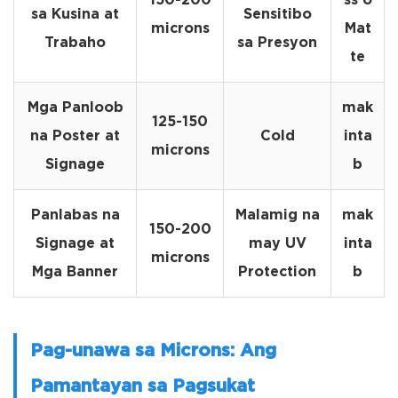
150-200
ss o
sa Kusina at
Sensitibo
microns
Mat
Trabaho
sa Presyon
te
Mga Panloob
mak
125-150
na Poster at
Cold
inta
microns
Signage
b
Panlabas na
Malamig na
mak
150-200
Signage at
may UV
inta
microns
Mga Banner
Protection
b
Pag-unawa sa Microns: Ang
Pamantayan sa Pagsukat