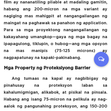
film ay nananatiling pliable at madaling gamitin,
habang ang 200-micron na mga variant ay
nagiging mas mahigpit at nangangailangan ng
maingat na paghawak sa panahon ng application.
Para sa mga proyektong nangangailangan ng
kakayahang umangkop—gaya ng mga bagay na
ipapagulong, tiklupin, o hubog—ang mga opsyon
na mas manipis (75-125 microns) ay
nagpapatunay na kapaki-pakinabang.
Mga Property ng Proteksiyong Barrier
Ang tumaas na kapal ay nagbibigay ng
pinahusay na proteksyon laban sa
kahalumigmigan, alikabok, at pisikal na pinsala.
Habang ang isang 75-micron na pelikula ay nag-
aalok ng pangunahing proteksyon, ang 150-200