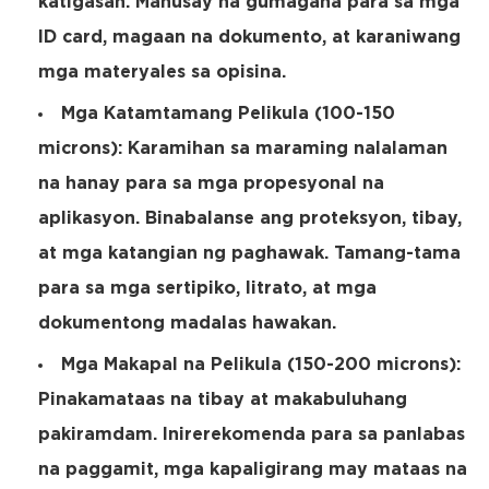
katigasan. Mahusay na gumagana para sa mga
ID card, magaan na dokumento, at karaniwang
mga materyales sa opisina.
Mga Katamtamang Pelikula (100-150
microns):
Karamihan sa maraming nalalaman
na hanay para sa mga propesyonal na
aplikasyon. Binabalanse ang proteksyon, tibay,
at mga katangian ng paghawak. Tamang-tama
para sa mga sertipiko, litrato, at mga
dokumentong madalas hawakan.
Mga Makapal na Pelikula (150-200 microns):
Pinakamataas na tibay at makabuluhang
pakiramdam. Inirerekomenda para sa panlabas
na paggamit, mga kapaligirang may mataas na