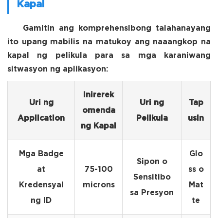
Kapal
Gamitin ang komprehensibong talahanayang
ito upang mabilis na matukoy ang naaangkop na
kapal ng pelikula para sa mga karaniwang
sitwasyon ng aplikasyon:
Inirerek
Uri ng
Uri ng
Tap
omenda
Application
Pelikula
usin
ng Kapal
Mga Badge
Glo
Sipon o
at
75-100
ss o
Sensitibo
Kredensyal
microns
Mat
sa Presyon
ng ID
te