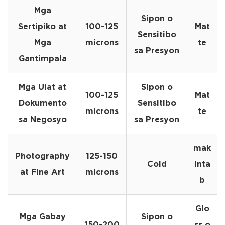
Mga
Sipon o
Sertipiko at
100-125
Mat
Sensitibo
Mga
microns
te
sa Presyon
Gantimpala
Mga Ulat at
Sipon o
100-125
Mat
Dokumento
Sensitibo
microns
te
sa Negosyo
sa Presyon
mak
Photography
125-150
Cold
inta
at Fine Art
microns
b
Glo
Mga Gabay
Sipon o