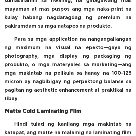
sumasalamin sa liwanag, na ginagawang mas
mayaman at mas puspos ang mga naka-print na
kulay habang nagdaragdag ng premium na
pakiramdam sa mga natapos na produkto.
Para sa mga application na nangangailangan
ng maximum na visual na epekto—gaya ng
photography, mga display ng packaging ng
produkto, o mga materyales sa marketing—ang
mga makintab na pelikula sa hanay na 100-125
micron ay nagbibigay ng perpektong balanse sa
pagitan ng aesthetic enhancement at praktikal na
tibay.
Matte Cold Laminating Film
Hindi tulad ng kanilang mga makintab na
katapat, ang matte na malamig na laminating film