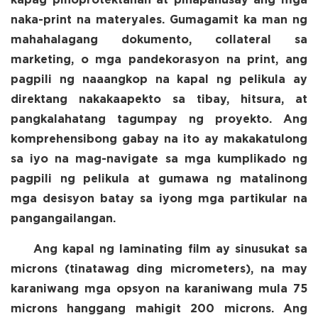
kapag pinoprotektahan at pinapahusay ang mga
naka-print na materyales. Gumagamit ka man ng
mahahalagang dokumento, collateral sa
marketing, o mga pandekorasyon na print, ang
pagpili ng naaangkop na kapal ng pelikula ay
direktang nakakaapekto sa tibay, hitsura, at
pangkalahatang tagumpay ng proyekto. Ang
komprehensibong gabay na ito ay makakatulong
sa iyo na mag-navigate sa mga kumplikado ng
pagpili ng pelikula at gumawa ng matalinong
mga desisyon batay sa iyong mga partikular na
pangangailangan.
Ang kapal ng laminating film ay sinusukat sa
microns (tinatawag ding micrometers), na may
karaniwang mga opsyon na karaniwang mula 75
microns hanggang mahigit 200 microns. Ang