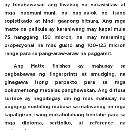
ay binabawasan ang liwanag na nakasisilaw at
mga pagmuni-muni, na nag-aalok ng isang
sopistikado at hindi gaanong hitsura. Ang mga
matte na pelikula ay karaniwang may kapal mula
75 hanggang 150 micron, na may maraming
propesyonal na mas gusto ang 100-125 micron
range para sa pang-araw-araw na paggamit.
Ang Matte finishes ay mahusay sa
pagbabawas ng fingerprints at smudging, na
ginagawa itong perpekto para sa mga
dokumentong madalas panghawakan. Ang diffuse
surface ay nagbibigay din ng mas mahusay na
pagiging madaling mabasa sa maliwanag na mga
kapaligiran, isang makabuluhang bentahe para sa
mga diploma, sertipiko, at reference na