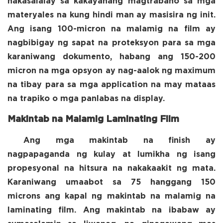
nakasalalay sa kakayahang magtrabaho sa mga
materyales na kung hindi man ay masisira ng init.
Ang isang 100-micron na malamig na film ay
nagbibigay ng sapat na proteksyon para sa mga
karaniwang dokumento, habang ang 150-200
micron na mga opsyon ay nag-aalok ng maximum
na tibay para sa mga application na may mataas
na trapiko o mga panlabas na display.
Makintab na Malamig Laminating Film
Ang mga makintab na finish ay
nagpapaganda ng kulay at lumikha ng isang
propesyonal na hitsura na nakakaakit ng mata.
Karaniwang umaabot sa 75 hanggang 150
microns ang kapal ng makintab na malamig na
laminating film. Ang makintab na ibabaw ay