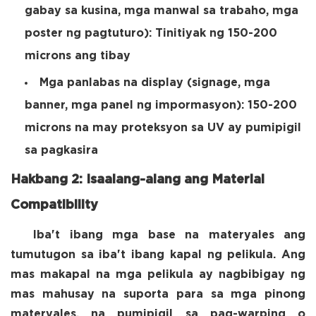
gabay sa kusina, mga manwal sa trabaho, mga
poster ng pagtuturo): Tinitiyak ng 150-200
microns ang tibay
Mga panlabas na display (signage, mga
banner, mga panel ng impormasyon): 150-200
microns na may proteksyon sa UV ay pumipigil
sa pagkasira
Hakbang 2: Isaalang-alang ang Material
Compatibility
Iba't ibang mga base na materyales ang
tumutugon sa iba't ibang kapal ng pelikula. Ang
mas makapal na mga pelikula ay nagbibigay ng
mas mahusay na suporta para sa mga pinong
materyales, na pumipigil sa pag-warping o