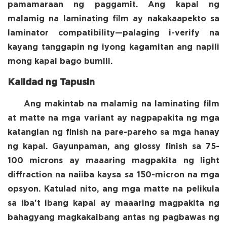
pamamaraan ng paggamit. Ang kapal ng
malamig na laminating film ay nakakaapekto sa
laminator compatibility—palaging i-verify na
kayang tanggapin ng iyong kagamitan ang napili
mong kapal bago bumili.
Kalidad ng Tapusin
Ang makintab na malamig na laminating film
at matte na mga variant ay nagpapakita ng mga
katangian ng finish na pare-pareho sa mga hanay
ng kapal. Gayunpaman, ang glossy finish sa 75-
100 microns ay maaaring magpakita ng light
diffraction na naiiba kaysa sa 150-micron na mga
opsyon. Katulad nito, ang mga matte na pelikula
sa iba't ibang kapal ay maaaring magpakita ng
bahagyang magkakaibang antas ng pagbawas ng