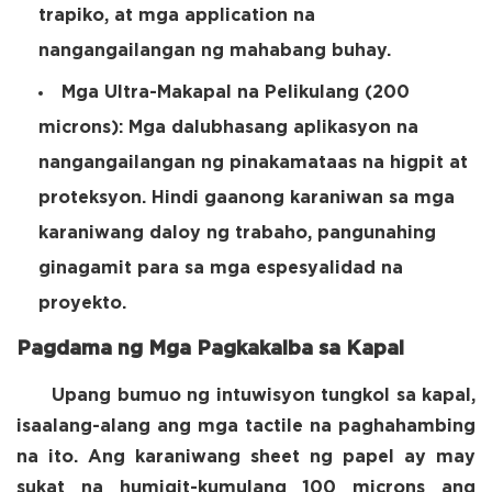
trapiko, at mga application na
nangangailangan ng mahabang buhay.
Mga Ultra-Makapal na Pelikulang (200
microns):
Mga dalubhasang aplikasyon na
nangangailangan ng pinakamataas na higpit at
proteksyon. Hindi gaanong karaniwan sa mga
karaniwang daloy ng trabaho, pangunahing
ginagamit para sa mga espesyalidad na
proyekto.
Pagdama ng Mga Pagkakaiba sa Kapal
Upang bumuo ng intuwisyon tungkol sa kapal,
isaalang-alang ang mga tactile na paghahambing
na ito. Ang karaniwang sheet ng papel ay may
sukat na humigit-kumulang 100 microns ang