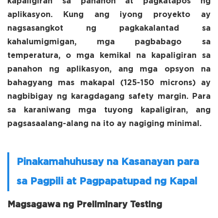
kapaligiran sa panahon at pagkatapos ng
aplikasyon. Kung ang iyong proyekto ay
nagsasangkot ng pagkakalantad sa
kahalumigmigan, mga pagbabago sa
temperatura, o mga kemikal na kapaligiran sa
panahon ng aplikasyon, ang mga opsyon na
bahagyang mas makapal (125-150 microns) ay
nagbibigay ng karagdagang safety margin. Para
sa karaniwang mga tuyong kapaligiran, ang
pagsasaalang-alang na ito ay nagiging minimal.
Pinakamahuhusay na Kasanayan para
sa Pagpili at Pagpapatupad ng Kapal
Magsagawa ng Preliminary Testing