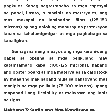
pagkulot. Kapag nagtatrabaho sa mga espesyal
na papel, litrato, o manipis na materyales, ang
mas makapal na lamination films (125-150
microns) ay nag-aalok ng mahusay na proteksyon
laban sa kahalumigmigan at mga pagbabago sa
kapaligiran.
Gumagana nang maayos ang mga karaniwang
papel sa opisina sa mga pelikulang may
katamtamang kapal (100-125 microns), habang
ang poster board at mga materyales sa cardstock
ay maaaring makinabang mula sa bahagyang mas
manipis na mga pelikula (75-100 microns) upang
mapanatili ang flexibility at maiwasan ang labis
na tigas.
Hakbang 3: Suriin ang Mga Kondisyon sa