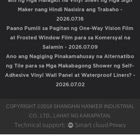
alis ng Mga Malagkit na Vinyl Sheet ng Mga Sign
Maker nang Hindi Nasisira ang Trabaho
-
2026.07.16
Paano Pumili sa Pagitan ng One-Way Vision Film
at Frosted Window Film para sa Komersyal na
Salamin
- 2026.07.09
Ano ang Nagiging Pinakamahusay na Alternatibo
ng Tile para sa Mga Makabagong Shower ng Self-
Adhesive Vinyl Wall Panel at Waterproof Liners?
-
2026.07.02
COPYRIGHT ©2018
SHANGHAI HANKER INDUSTRIAL
CO., LTD.
, LAHAT NG KARAPATAN.
Privacy