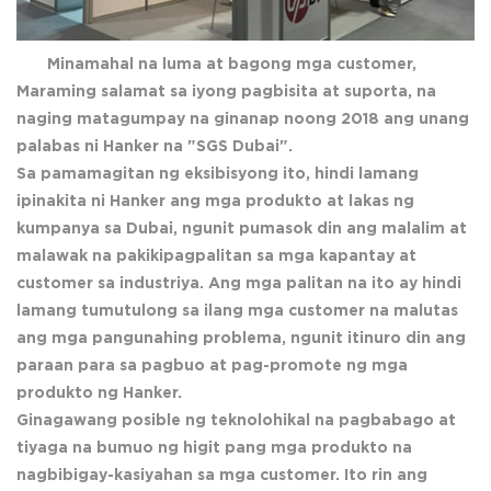
Minamahal na luma at bagong mga customer,
Maraming salamat sa iyong pagbisita at suporta, na
naging matagumpay na ginanap noong 2018 ang unang
palabas ni Hanker na "SGS Dubai".
Sa pamamagitan ng eksibisyong ito, hindi lamang
ipinakita ni Hanker ang mga produkto at lakas ng
kumpanya sa Dubai, ngunit pumasok din ang malalim at
malawak na pakikipagpalitan sa mga kapantay at
customer sa industriya. Ang mga palitan na ito ay hindi
lamang tumutulong sa ilang mga customer na malutas
ang mga pangunahing problema, ngunit itinuro din ang
paraan para sa pagbuo at pag-promote ng mga
produkto ng Hanker.
Ginagawang posible ng teknolohikal na pagbabago at
tiyaga na bumuo ng higit pang mga produkto na
nagbibigay-kasiyahan sa mga customer. Ito rin ang