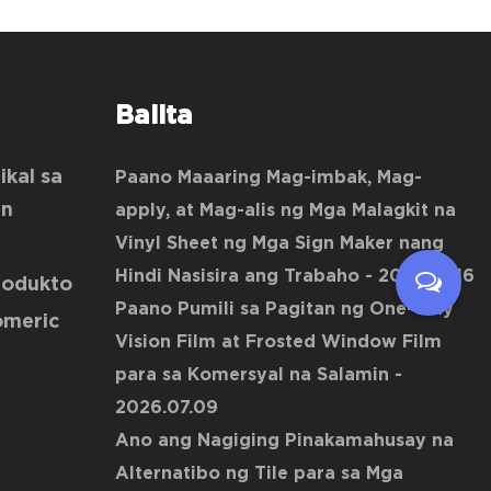
Balita
kal sa
Paano Maaaring Mag-imbak, Mag-
in
apply, at Mag-alis ng Mga Malagkit na
Vinyl Sheet ng Mga Sign Maker nang
Hindi Nasisira ang Trabaho
- 2026.07.16
rodukto
Paano Pumili sa Pagitan ng One-Way
omeric
Vision Film at Frosted Window Film
para sa Komersyal na Salamin
-
2026.07.09
Ano ang Nagiging Pinakamahusay na
Alternatibo ng Tile para sa Mga