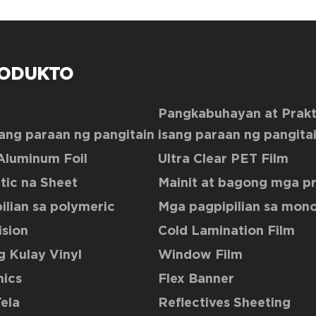
ODUKTO
Pangkabuhayan at Prakti
ang paraan ng pangitain
isang paraan ng pangita
Aluminum Foil
Ultra Clear PET Film
ic na Sheet
Mainit at bagong mga p
ilian sa polymeric
Mga pagpipilian sa mon
sion
Cold Lamination Film
g Kulay Vinyl
Window Film
hics
Flex Banner
ela
Reflectives Sheeting