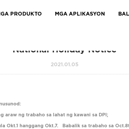
GA PRODUKTO
MGA APLIKASYON
BAL
National Holiday Notice
2021.01.05
umusunod:
g araw ng trabaho sa lahat ng kawani sa DPI;
a Okt.1 hanggang Okt.7. Babalik sa trabaho sa Oct.8t